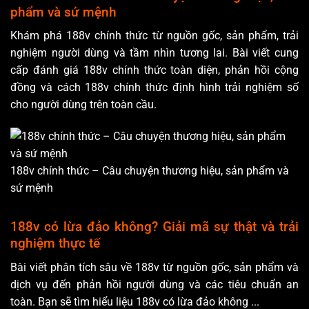
phẩm và sứ mệnh
Khám phá 188v chính thức từ nguồn gốc, sản phẩm, trải
nghiệm người dùng và tầm nhìn tương lai. Bài viết cung
cấp đánh giá 188v chính thức toàn diện, phản hồi cộng
đồng và cách 188v chính thức định hình trải nghiệm số
cho người dùng trên toàn cầu.
188v chính thức – Câu chuyện thương hiệu, sản phẩm và
sứ mệnh
188v có lừa đảo không? Giải mã sự thật và trải
nghiệm thực tế
Bài viết phân tích sâu về 188v từ nguồn gốc, sản phẩm và
dịch vụ đến phản hồi người dùng và các tiêu chuẩn an
toàn. Bạn sẽ tìm hiểu liệu 188v có lừa đảo không ...