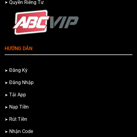
Quyền Riêng Tư
HƯỚNG DẪN
Đăng Ký
Đăng Nhập
Tải App
Nạp Tiền
Rút Tiền
Nhận Code