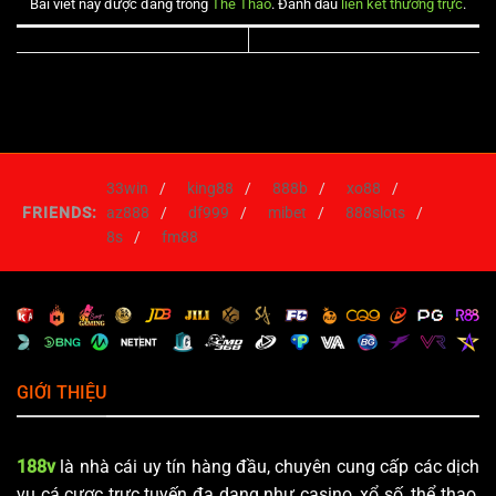
Bài viết này được đăng trong
Thể Thao
. Đánh dấu
liên kết thường trực
.
33win
king88
888b
xo88
FRIENDS:
az888
df999
mibet
888slots
8s
fm88
GIỚI THIỆU
188v
là nhà cái uy tín hàng đầu, chuyên cung cấp các dịch
vụ cá cược trực tuyến đa dạng như casino, xổ số, thể thao,