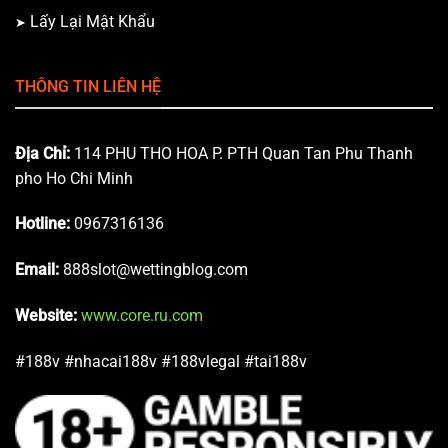
Lấy Lại Mật Khẩu
THÔNG TIN LIÊN HỆ
Địa Chỉ:
114 PHU THO HOA P. PTH Quan Tan Phu Thanh
pho Ho Chi Minh
Hotline:
0967316136
Email:
888slot@wettingblog.com
Website:
www.core.ru.com
#188v #nhacai188v #188vlegal #tai188v