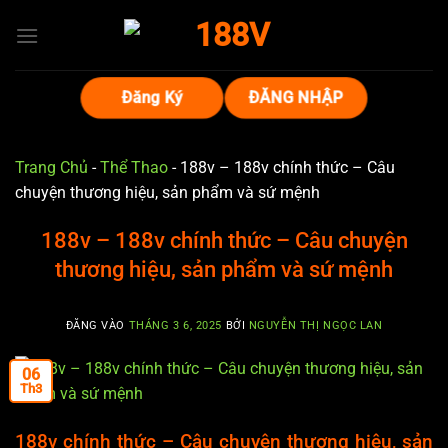
Bỏ
qua
nội
dung
Đăng Ký
ĐĂNG NHẬP
Trang Chủ
-
Thể Thao
-
188v – 188v chính thức – Câu
chuyện thương hiệu, sản phẩm và sứ mệnh
188v – 188v chính thức – Câu chuyện
thương hiệu, sản phẩm và sứ mệnh
ĐĂNG VÀO
THÁNG 3 6, 2025
BỞI
NGUYỄN THỊ NGỌC LAN
06
Th3
188v chính thức – Câu chuyện thương hiệu, sản